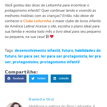
Você gostou das dicas da Leiturinha para incentivar o
protagonismo infantil? Quer continuar lendo e vivendo as
melhores histórias com as crianças? Então, não deixe de
conhecer o
Clube Leiturinha
: o maior clube de livros infantis
da América Latina! Acesse o site, escolha o plano ideal para
sua família e receba todo mês o livro ideal para seu pequeno
ou pequena, na sua casa!
Tags:
desenvolvimento infantil
,
futuro
,
habilidades do
futuro
,
ler para ser
,
ler para ser protagonista
,
ler pra
ser
,
protagonismo
,
protagonismo infantil
Compartilhe:
Facebook
Twitter
LinkedIn
Daniella Orsi
Midiáloga e editora do Blog Leiturinha, é