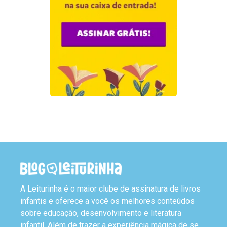
A Leiturinha é o maior clube de assinatura de livros
infantis e oferece a você os melhores conteúdos
sobre educação, desenvolvimento e literatura
infantil. Além de trazer a experiência mágica de se