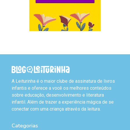
A Leiturinha é o maior clube de assinatura de livros
infantis e oferece a você os melhores conteúdos
sobre educação, desenvolvimento e literatura
infantil. Além de trazer a experiência mágica de se
conectar com uma criança através da leitura.
Categorias