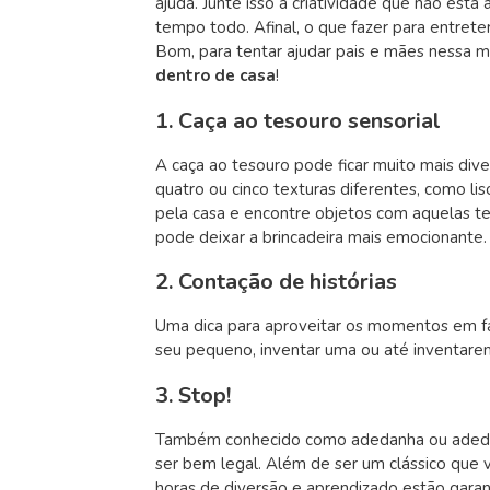
ajuda. Junte isso a criatividade que não est
tempo todo. Afinal, o que fazer para entreter
Bom, para tentar ajudar pais e mães nessa 
dentro de casa
!
1. Caça ao tesouro sensorial
A caça ao tesouro pode ficar muito mais dive
quatro ou cinco texturas diferentes, como li
pela casa e encontre objetos com aquelas t
pode deixar a brincadeira mais emocionante.
2. Contação de histórias
Uma dica para aproveitar os momentos em fa
seu pequeno, inventar uma ou até inventarem
3. Stop!
Também conhecido como adedanha ou adedonh
ser bem legal. Além de ser um clássico que v
horas de diversão e aprendizado estão garan