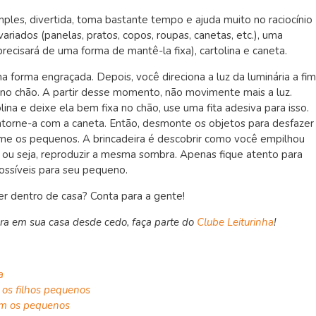
ples, divertida, toma bastante tempo e ajuda muito no raciocínio
ariados (panelas, pratos, copos, roupas, canetas, etc.), uma
recisará de uma forma de mantê-la fixa), cartolina e caneta.
a forma engraçada. Depois, você direciona a luz da luminária a fim
no chão. A partir desse momento, não movimente mais a luz.
a e deixe ela bem fixa no chão, use uma fita adesiva para isso.
ntorne-a com a caneta. Então, desmonte os objetos para desfazer
me os pequenos. A brincadeira é descobrir como você empilhou
, ou seja, reproduzir a mesma sombra. Apenas fique atento para
possíveis para seu pequeno.
er dentro de casa? Conta para a gente!
itura em sua casa desde cedo, faça parte do
Clube Leiturinha
!
a
m os filhos pequenos
com os pequenos