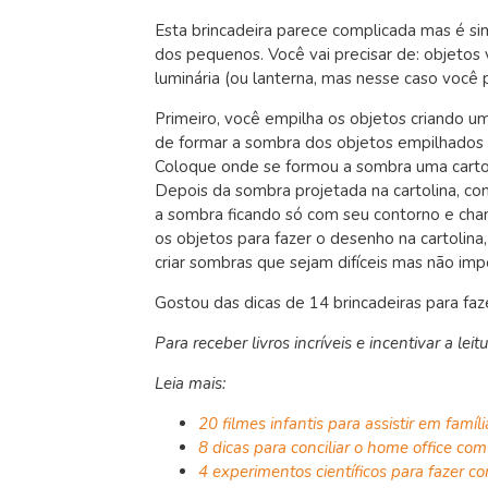
Esta brincadeira parece complicada mas é sim
dos pequenos. Você vai precisar de: objetos v
luminária (ou lanterna, mas nesse caso você p
Primeiro, você empilha os objetos criando um
de formar a sombra dos objetos empilhados 
Coloque onde se formou a sombra uma cartolin
Depois da sombra projetada na cartolina, co
a sombra ficando só com seu contorno e cha
os objetos para fazer o desenho na cartolina
criar sombras que sejam difíceis mas não im
Gostou das dicas de 14 brincadeiras para faz
Para receber livros incríveis e incentivar a le
Leia mais:
20 filmes infantis para assistir em famíli
8 dicas para conciliar o home office co
4 experimentos científicos para fazer 