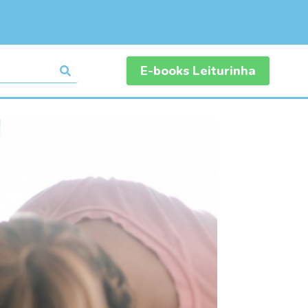
E-books Leiturinha