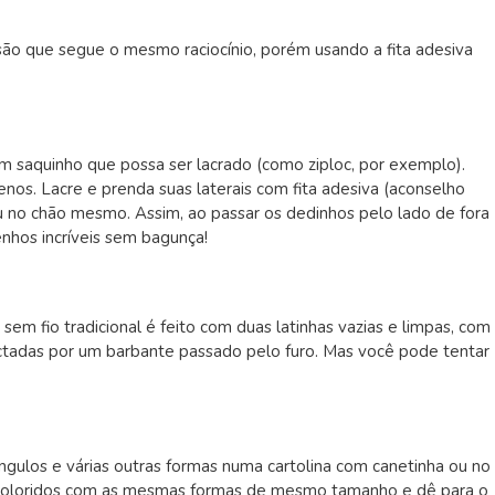
ão que segue o mesmo raciocínio, porém usando a fita adesiva
m saquinho que possa ser lacrado (como ziploc, por exemplo).
nos. Lacre e prenda suas laterais com fita adesiva (aconselho
ou no chão mesmo. Assim, ao passar os dedinhos pelo lado de fora
nhos incríveis sem bagunça!
 sem fio tradicional é feito com duas latinhas vazias e limpas, com
tadas por um barbante passado pelo furo. Mas você pode tentar
ângulos e várias outras formas numa cartolina com canetinha ou no
s coloridos com as mesmas formas de mesmo tamanho e dê para o