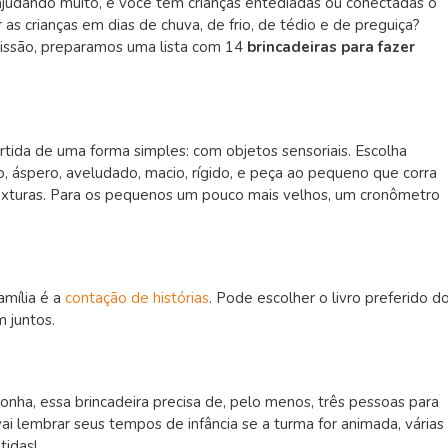
á ajudando muito, e você tem crianças entediadas ou conectadas o
 as crianças em dias de chuva, de frio, de tédio e de preguiça?
missão, preparamos uma lista com 14
brincadeiras para fazer
rtida de uma forma simples: com objetos sensoriais. Escolha
so, áspero, aveludado, macio, rígido, e peça ao pequeno que corra
exturas. Para os pequenos um pouco mais velhos, um cronômetro
mília é a
contação de histórias
. Pode escolher o livro preferido d
 juntos.
a, essa brincadeira precisa de, pelo menos, três pessoas para
ai lembrar seus tempos de infância se a turma for animada, várias
tidas!