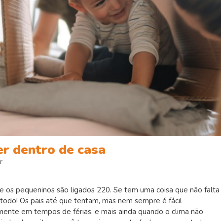
er dentro de casa
r
 os pequeninos são ligados 220. Se tem uma coisa que não falta
po todo! Os pais até que tentam, mas nem sempre é fácil
mente em tempos de férias, e mais ainda quando o clima não