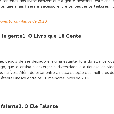
 centenas dos livros incríveis que a gente descobriu este ano, 
vros que mais fizeram sucesso entre os pequenos leitores n
ores livros infantis de 2018
.
1. O Livro que Lê Gente
que, depois de ser deixado em uma estante, fora do alcance do
tigo, que o ensina a enxergar a diversidade e a riqueza da vid
as incríveis. Além de estar entre a nossa seleção dos melhores d
 Cátedra Unesco entre os 10 melhores livros de 2016.
2. O Ele Falante