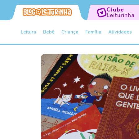
Clube
Leiturinha
Leitura
Bebê
Criança
Família
Atividades