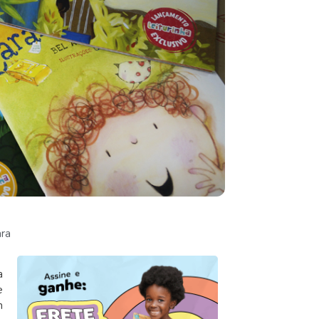
ara
a
e
m