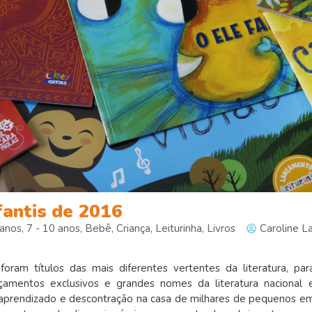
fantis de 2016
 anos
,
7 - 10 anos
,
Bebê
,
Criança
,
Leiturinha
,
Livros
Caroline L
oram títulos das mais diferentes vertentes da literatura, par
amentos exclusivos e grandes nomes da literatura nacional 
aprendizado e descontração na casa de milhares de pequenos e