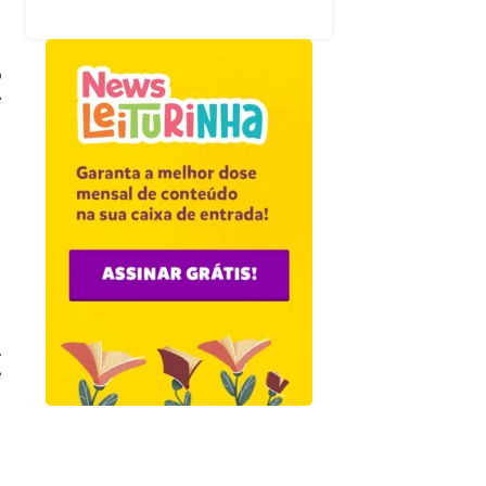
o
e
.
e