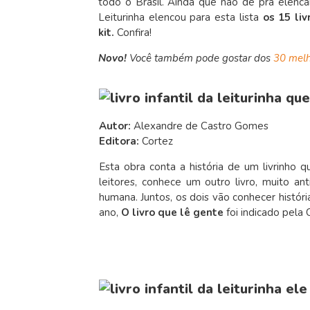
todo o Brasil. Ainda que não dê pra elencar
Leiturinha elencou para esta lista
os 15 li
kit.
Confira!
Novo!
Você também pode gostar dos
30 melh
Autor:
Alexandre de Castro Gomes
Editora:
Cortez
Esta obra conta a história de um livrinho 
leitores, conhece um outro livro, muito an
humana. Juntos, os dois vão conhecer históri
ano,
O livro que lê gente
foi indicado pela