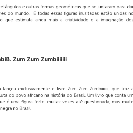
, retângulos e outras formas geométricas que se juntaram para da
gares do mundo. E todas essas figuras inusitadas estão unidas n
ro que estimula ainda mais a criatividade e a imaginação do
8. Zum Zum Zumbiiiiiii
lançou exclusivamente o livro Zum Zum Zumbiiiiiiii, que traz 
uta do povo africano na história do Brasil. Um livro que conta u
e é uma figura forte, muitas vezes até questionada, mas muit
negra no Brasil.