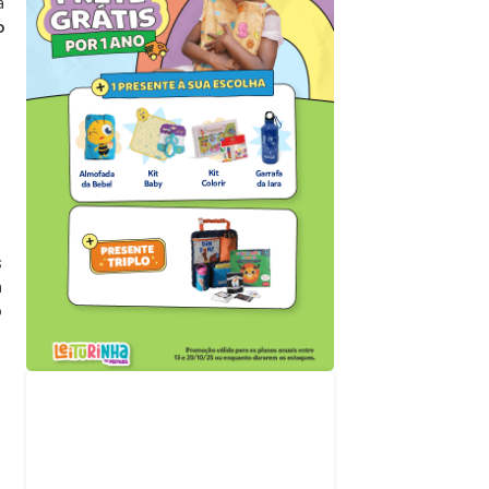
a
o
s
a
o
Acompanhe nossas
redes sociais