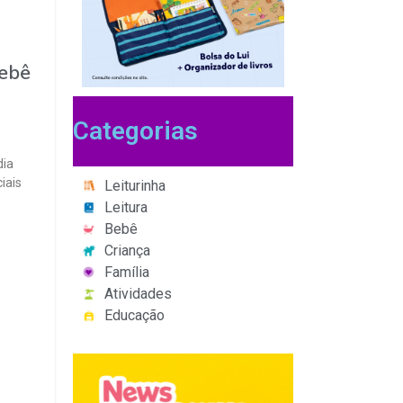
bebê
Categorias
dia
iais
Leiturinha
Leitura
Bebê
Criança
Família
Atividades
Educação