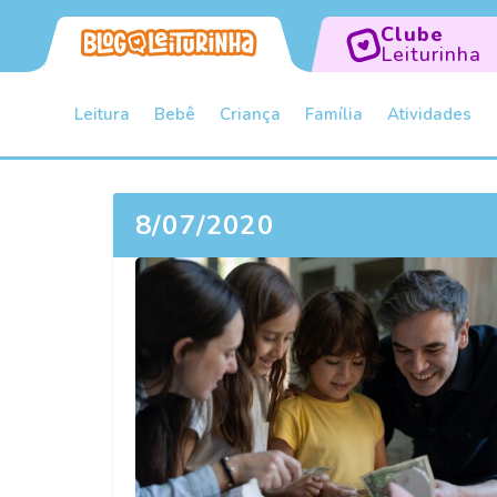
Clube
Leiturinha
Leitura
Bebê
Criança
Família
Atividades
8/07/2020