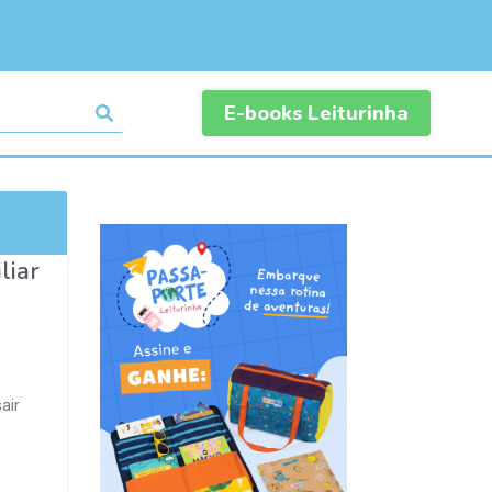
E-books Leiturinha
liar
air