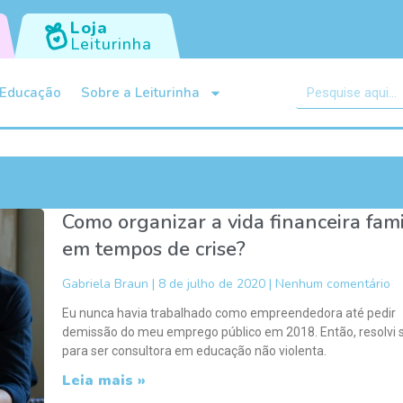
Loja
Leiturinha
Educação
Sobre a Leiturinha
Como organizar a vida financeira fami
em tempos de crise?
Gabriela Braun
8 de julho de 2020
Nenhum comentário
Eu nunca havia trabalhado como empreendedora até pedir
demissão do meu emprego público em 2018. Então, resolvi s
para ser consultora em educação não violenta.
Leia mais »