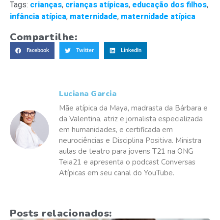
Tags:
crianças
,
crianças atípicas
,
educação dos filhos
,
infância atípica
,
maternidade
,
maternidade atípica
Compartilhe:
Facebook
Twitter
LinkedIn
Luciana Garcia
Mãe atípica da Maya, madrasta da Bárbara e
da Valentina, atriz e jornalista especializada
em humanidades, e certificada em
neurociências e Disciplina Positiva. Ministra
aulas de teatro para jovens T21 na ONG
Teia21 e apresenta o podcast Conversas
Atípicas em seu canal do YouTube.
Posts relacionados: