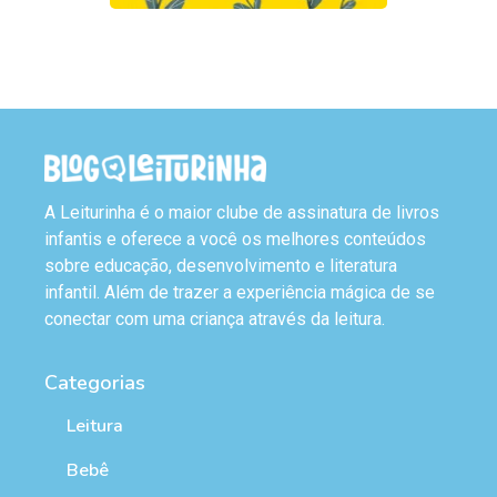
A Leiturinha é o maior clube de assinatura de livros
infantis e oferece a você os melhores conteúdos
sobre educação, desenvolvimento e literatura
infantil. Além de trazer a experiência mágica de se
conectar com uma criança através da leitura.
Categorias
Leitura
Bebê