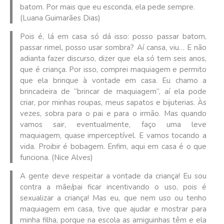
batom. Por mais que eu esconda, ela pede sempre.
(Luana Guimarães Dias)
Pois é, lá em casa só dá isso: posso passar batom,
passar rimel, posso usar sombra? Aí cansa, viu… E não
adianta fazer discurso, dizer que ela só tem seis anos,
que é criança. Por isso, comprei maquiagem e permito
que ela brinque à vontade em casa. Eu chamo a
brincadeira de “brincar de maquiagem”, aí ela pode
criar, por minhas roupas, meus sapatos e bijuterias. Às
vezes, sobra para o pai e para o irmão. Mas quando
vamos sair, eventualmente, faço uma leve
maquiagem, quase imperceptível. E vamos tocando a
vida. Proibir é bobagem. Enfim, aqui em casa é o que
funciona. (Nice Alves)
A gente deve respeitar a vontade da criança! Eu sou
contra a mãe/pai ficar incentivando o uso, pois é
sexualizar a criança! Mas eu, que nem uso ou tenho
maquiagem em casa, tive que ajudar e mostrar para
minha filha, porque na escola as amiguinhas têm e ela