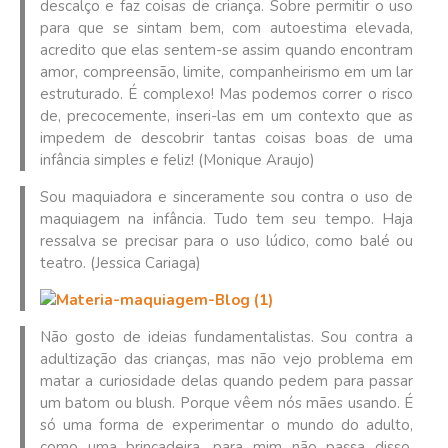
descalço e faz coisas de criança. Sobre permitir o uso
para que se sintam bem, com autoestima elevada,
acredito que elas sentem-se assim quando encontram
amor, compreensão, limite, companheirismo em um lar
estruturado. É complexo! Mas podemos correr o risco
de, precocemente, inseri-las em um contexto que as
impedem de descobrir tantas coisas boas de uma
infância simples e feliz! (Monique Araujo)
Sou maquiadora e sinceramente sou contra o uso de
maquiagem na infância. Tudo tem seu tempo. Haja
ressalva se precisar para o uso lúdico, como balé ou
teatro. (Jessica Cariaga)
Não gosto de ideias fundamentalistas. Sou contra a
adultização das crianças, mas não vejo problema em
matar a curiosidade delas quando pedem para passar
um batom ou blush. Porque vêem nós mães usando. É
só uma forma de experimentar o mundo do adulto,
como uma brincadeira, para mim não passa disso.