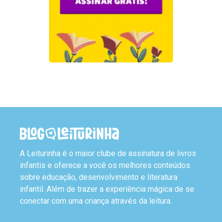
A Leiturinha é o maior clube de assinatura de livros
infantis e oferece a você os melhores conteúdos
sobre educação, desenvolvimento e literatura
infantil. Além de trazer a experiência mágica de se
conectar com uma criança através da leitura.