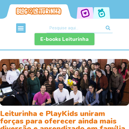
E-books Leiturinha
Leiturinha e PlayKids uniram
forças para oferecer ainda mais
diversão e aprendizado em família