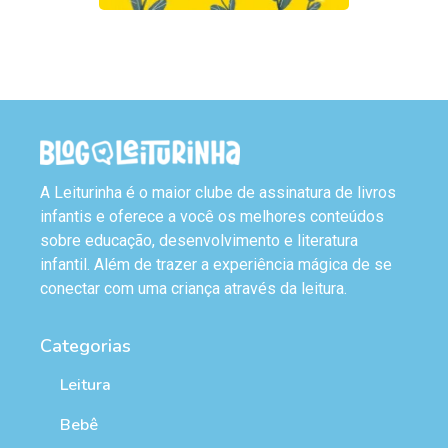
A Leiturinha é o maior clube de assinatura de livros
infantis e oferece a você os melhores conteúdos
sobre educação, desenvolvimento e literatura
infantil. Além de trazer a experiência mágica de se
conectar com uma criança através da leitura.
Categorias
Leitura
Bebê