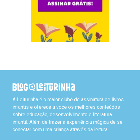
A Leiturinha é o maior clube de assinatura de livros
infantis e oferece a você os melhores conteúdos
sobre educação, desenvolvimento e literatura
infantil. Além de trazer a experiência mágica de se
conectar com uma criança através da leitura.