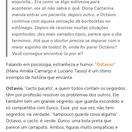
esquisita… Era como se algo estivesse para
acontecer, ele só não sabia o quê. Dona Cactarina
manda entrar um paciente, depois outro, e Octávio
continua com aquela sensação de borboletas no
estômago. Depois de resolver muitas situações
espinhudas, dos mais variados tipos, parece que o dia
terminou. Até que o doutor precisa se deparar com o
maior espinho de todos! Ih, onde foi parar Octávio?
Você consegue encontrá-lo por aí?
Falando em psicologia, estranheza e humor, “
Octavio
”
(Maria Amália Camargo e Luciano Tasso) é um ótimo
exemplo de história que encanta.
Octavio
, “cacto pacato”, a quem todos contam os segredos,
têm por profissão resolver os problemas dos outros. Ele
também tem um grande segredo, que guarda escondido e
só compartilha com Eurico. Esse, por sua vez, não tem
segredos: na verdade, “tampouco guarda coisa alguma”.
Octavio, o cacto, é verde. Eurico, uma bola preta que
parece um carrapato. Ambos, figuras muito simpáticas e