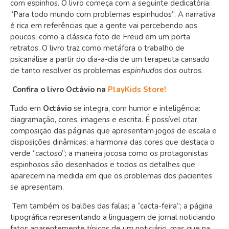
com espinhos. O livro começa com a seguinte dedicatória:
“Para todo mundo com problemas espinhudos”. A narrativa
é rica em referências que a gente vai percebendo aos
poucos, como a clássica foto de Freud em um porta
retratos. O livro traz como metáfora o trabalho de
psicanálise a partir do dia-a-dia de um terapeuta cansado
de tanto resolver os problemas
espinhudos
dos outros.
Confira o livro Octávio na
PlayKids Store!
Tudo em
Octávio
se integra, com humor e inteligência:
diagramação, cores, imagens e escrita. É possível citar
composição das páginas que apresentam jogos de escala e
disposições dinâmicas; a harmonia das cores que destaca o
verde “cactoso”; a maneira jocosa como os protagonistas
espinhosos são desenhados e todos os detalhes que
aparecem na medida em que os problemas dos pacientes
se apresentam.
Tem também os balões das falas; a “cacta-feira”; a página
tipográfica representando a linguagem de jornal noticiando
fatos aparentemente típicos de um noticiário, mas que na