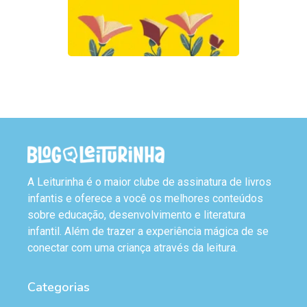
A Leiturinha é o maior clube de assinatura de livros
infantis e oferece a você os melhores conteúdos
sobre educação, desenvolvimento e literatura
infantil. Além de trazer a experiência mágica de se
conectar com uma criança através da leitura.
Categorias