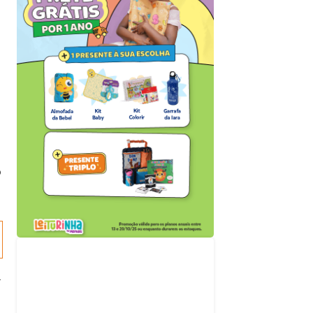
o
Acompanhe nossas
redes sociais
l