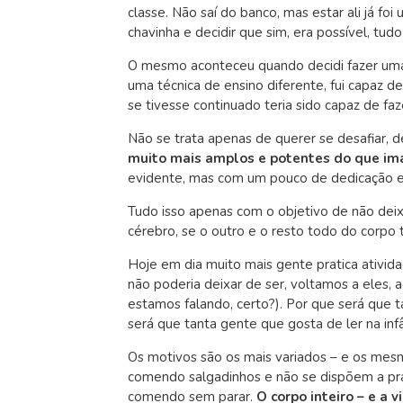
classe. Não saí do banco, mas estar ali já foi
chavinha e decidir que sim, era possível, tudo 
O mesmo aconteceu quando decidi fazer uma
uma técnica de ensino diferente, fui capaz 
se tivesse continuado teria sido capaz de fa
Não se trata apenas de querer se desafiar, d
muito mais amplos e potentes do que i
evidente, mas com um pouco de dedicação e f
Tudo isso apenas com o objetivo de não deix
cérebro, se o outro e o resto todo do corp
Hoje em dia muito mais gente pratica ativida
não poderia deixar de ser, voltamos a eles, a
estamos falando, certo?). Por que será que t
será que tanta gente que gosta de ler na inf
Os motivos são os mais variados – e os mesm
comendo salgadinhos e não se dispõem a prati
comendo sem parar.
O corpo inteiro – e a