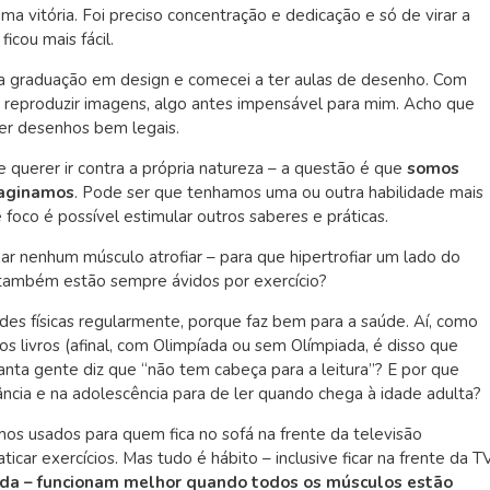
 uma vitória. Foi preciso concentração e dedicação e só de virar a
ficou mais fácil.
 graduação em design e comecei a ter aulas de desenho. Com
de reproduzir imagens, algo antes impensável para mim. Acho que
zer desenhos bem legais.
e querer ir contra a própria natureza – a questão é que
somos
maginamos
. Pode ser que tenhamos uma ou outra habilidade mais
oco é possível estimular outros saberes e práticas.
ar nenhum músculo atrofiar – para que hipertrofiar um lado do
o também estão sempre ávidos por exercício?
des físicas regularmente, porque faz bem para a saúde. Aí, como
os livros (afinal, com Olimpíada ou sem Olímpiada, é disso que
anta gente diz que “não tem cabeça para a leitura”? E por que
ância e na adolescência para de ler quando chega à idade adulta?
os usados para quem fica no sofá na frente da televisão
car exercícios. Mas tudo é hábito – inclusive ficar na frente da T
 vida – funcionam melhor quando todos os músculos estão