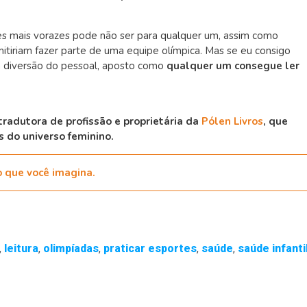
res mais vorazes pode não ser para qualquer um, assim como
itiriam fazer parte de uma equipe olímpica. Mas se eu consigo
 a diversão do pessoal, aposto como
qualquer um consegue ler
tradutora de profissão e proprietária da
Pólen Livros
, que
s do universo feminino.
do que você imagina.
,
leitura
,
olimpíadas
,
praticar esportes
,
saúde
,
saúde infanti