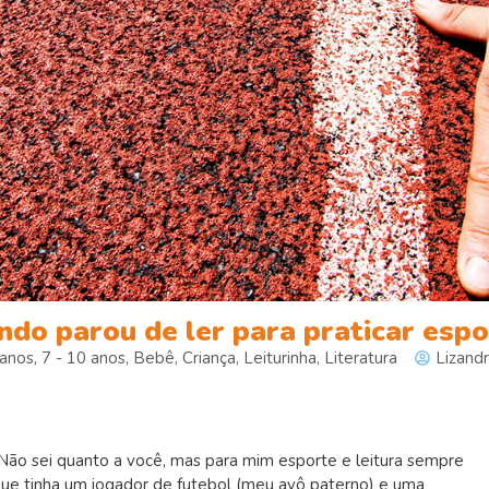
ndo parou de ler para praticar esp
 anos
,
7 - 10 anos
,
Bebê
,
Criança
,
Leiturinha
,
Literatura
Lizand
 Não sei quanto a você, mas para mim esporte e leitura sempre
ue tinha um jogador de futebol (meu avô paterno) e uma