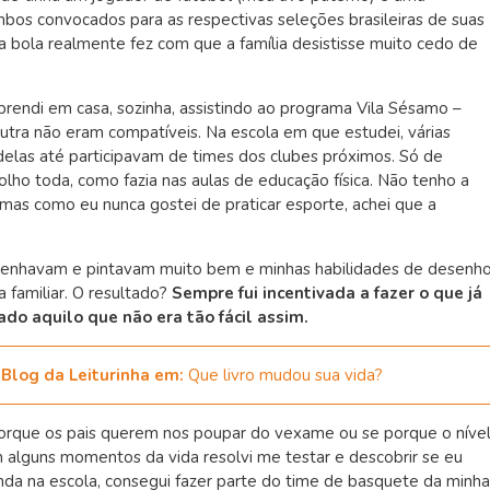
bos convocados para as respectivas seleções brasileiras de suas
a bola realmente fez com que a família desistisse muito cedo de
rendi em casa, sozinha, assistindo ao programa Vila Sésamo –
utra não eram compatíveis. Na escola em que estudei, várias
elas até participavam de times dos clubes próximos. Só de
olho toda, como fazia nas aulas de educação física. Não tenho a
 mas como eu nunca gostei de praticar esporte, achei que a
senhavam e pintavam muito bem e minhas habilidades de desenh
familiar. O resultado?
Sempre fui incentivada a fazer o que já
lado aquilo que não era tão fácil assim.
 Blog da Leiturinha em:
Que livro mudou sua vida?
orque os pais querem nos poupar do vexame ou se porque o níve
 alguns momentos da vida resolvi me testar e descobrir se eu
nda na escola, consegui fazer parte do time de basquete da minha