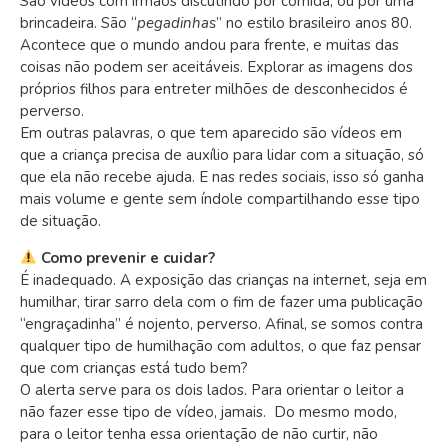
São vídeos com irmãos discutindo por comida, ou por uma
brincadeira. São “
pegadinhas
” no estilo brasileiro anos 80.
Acontece que o mundo andou para frente, e muitas das
coisas não podem ser aceitáveis. Explorar as imagens dos
próprios filhos para entreter milhões de desconhecidos é
perverso.
Em outras palavras, o que tem aparecido são vídeos em
que a criança precisa de auxílio para lidar com a situação, só
que ela não recebe ajuda. E nas redes sociais, isso só ganha
mais volume e gente sem índole compartilhando esse tipo
de situação.
Como prevenir e cuidar?
É inadequado. A exposição das crianças na internet, seja em
humilhar, tirar sarro dela com o fim de fazer uma publicação
“engraçadinha” é nojento, perverso.
Afinal, se somos contra
qualquer tipo de humilhação com adultos, o que faz pensar
que com crianças está tudo bem?
O alerta serve para os dois lados. Para orientar o leitor a
não fazer esse tipo de vídeo, jamais. Do mesmo modo,
para o leitor tenha essa orientação de não curtir, não