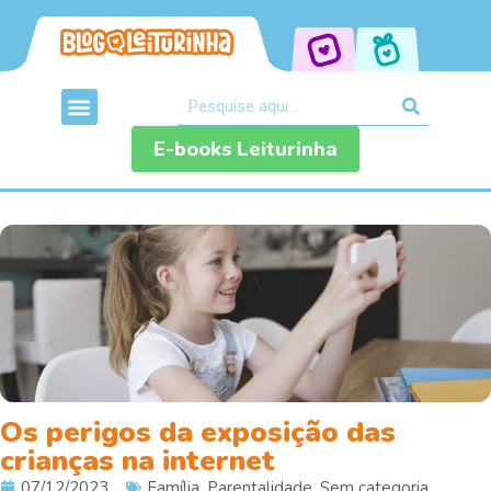
E-books Leiturinha
Os perigos da exposição das
crianças na internet
07/12/2023
Família
,
Parentalidade
,
Sem categoria