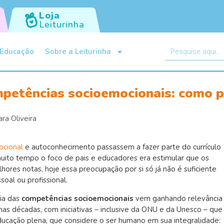
Loja
Leiturinha
Educação
Sobre a Leiturinha
petências socioemocionais: como 
ra Oliveira
ocional
e autoconhecimento passassem a fazer parte do currículo
muito tempo o foco de pais e educadores era estimular que os
ores notas, hoje essa preocupação por si só já não é suficiente
soal ou profissional.
cia das
competências socioemocionais
vem ganhando relevância
mas décadas, com iniciativas – inclusive da ONU e da Unesco – que
cação plena, que considere o ser humano em sua integralidade: