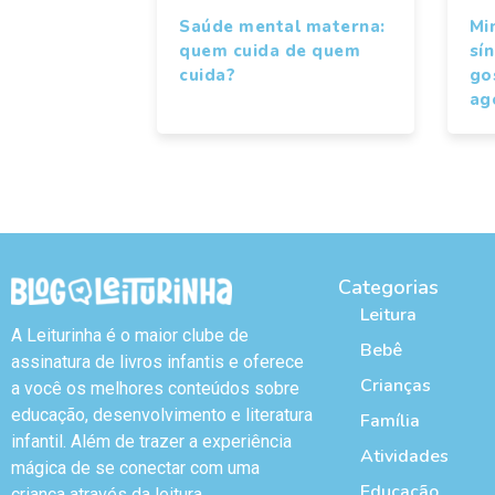
Saúde mental materna:
Mi
quem cuida de quem
sí
cuida?
gos
ag
Categorias
Leitura
A Leiturinha é o maior clube de
Bebê
assinatura de livros infantis e oferece
Crianças
a você os melhores conteúdos sobre
educação, desenvolvimento e literatura
Família
infantil. Além de trazer a experiência
Atividades
mágica de se conectar com uma
Educação
criança através da leitura.