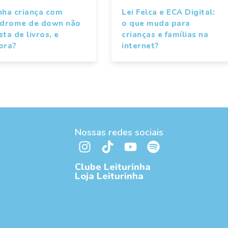
nha criança com
Lei Felca e ECA Digital:
ndrome de down não
o que muda para
ta de livros, e
crianças e famílias na
ora?
internet?
Nossas redes sociais
Clube Leiturinha
Loja Leiturinha