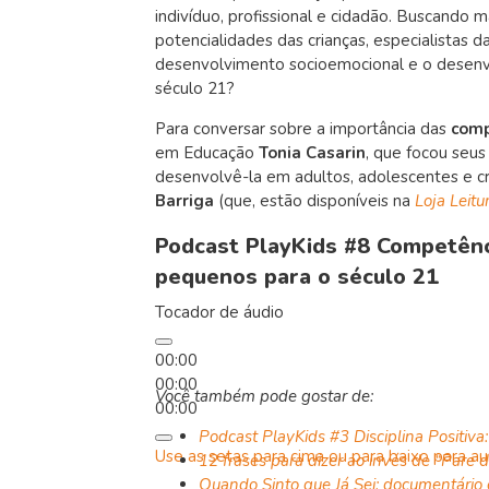
indivíduo, profissional e cidadão. Buscando 
potencialidades das crianças, especialistas d
desenvolvimento socioemocional e o desenvo
século 21?
Para conversar sobre a importância das
comp
em Educação
Tonia Casarin
, que focou seus
desenvolvê-la em adultos, adolescentes e cri
Barriga
(que, estão disponíveis na
Loja Leitu
Podcast PlayKids #8 Competênc
pequenos para o século 21
Tocador de áudio
00:00
00:00
Você também pode gostar de:
00:00
Podcast PlayKids #3 Disciplina Positiv
Use as setas para cima ou para baixo para a
12 frases para dizer ao invés de “Pare 
Quando Sinto que Já Sei: documentário e