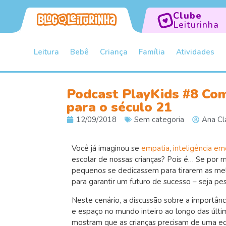
Clube
Leiturinha
Leitura
Bebê
Criança
Família
Atividades
Podcast PlayKids #8 Com
para o século 21
12/09/2018
Sem categoria
Ana Cla
Você já imaginou se
empatia
,
inteligência em
escolar de nossas crianças? Pois é… Se por 
pequenos se dedicassem para tirarem as melh
para garantir um futuro de sucesso – seja pes
Neste cenário, a discussão sobre a importân
e espaço no mundo inteiro ao longo das últi
mostram que as crianças precisam de uma edu