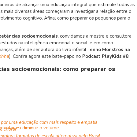
maneiras de alcançar uma educação integral que estimule todas as
as mais diversas áreas começaram a investigar a relação entre o
lvimento cognitivo. Afinal como preparar os pequenos para o
etências socioemocionais
, convidamos a mestre e consultora
 estudos na inteligência emocional e social, e em como
anças, além de ser autora do livro infantil
Tenho Monstros na
rinha
).
Confira agora este bate-papo no
Podcast PlayKids #8
:
ias socioemocionais: como preparar os
a: por uma educação com mais respeito e empatia
umentar ou diminuir o volume.
de chorar”
xplora formatos de escola alternativa pelo Brasil