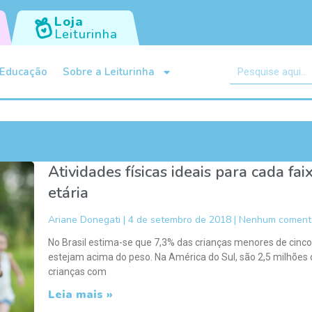
Loja
Leiturinha
Educação
Sobre a Leiturinha
Atividades físicas ideais para cada fai
etária
Ariane Donegati
4 de setembro de 2018
Nenhum comentá
No Brasil estima-se que 7,3% das crianças menores de cinc
estejam acima do peso. Na América do Sul, são 2,5 milhões 
crianças com
Leia mais »