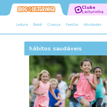
Clube
Leiturinha
Leitura
Bebê
Criança
Família
Atividades
hábitos saudáveis