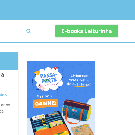
E-books Leiturinha
xa
rio
o anos
de