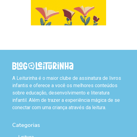
A Leiturinha é o maior clube de assinatura de livros
infantis e oferece a você os melhores conteúdos
sobre educação, desenvolvimento e literatura
infantil. Além de trazer a experiência mágica de se
conectar com uma criança através da leitura.
Categorias