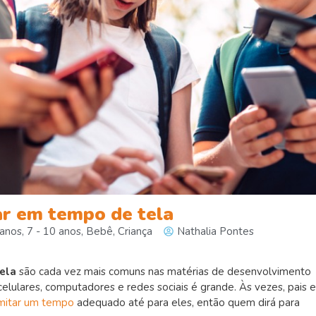
ar em tempo de tela
 anos
,
7 - 10 anos
,
Bebê
,
Criança
Nathalia Pontes
ela
são cada vez mais comuns nas matérias de desenvolvimento
de celulares, computadores e redes sociais é grande. Às vezes, pais e
mitar um tempo
adequado até para eles, então quem dirá para