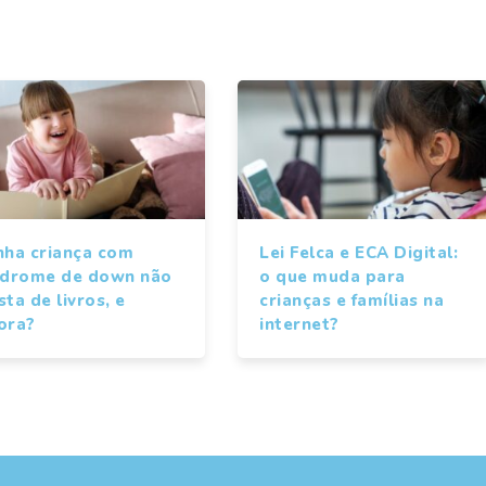
nha criança com
Lei Felca e ECA Digital:
ndrome de down não
o que muda para
ta de livros, e
crianças e famílias na
ora?
internet?