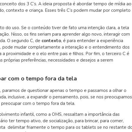
onceito dos 3 C’s. A ideia proposta é abordar
tempo de mídia ao
údo, contexto e criança. Esses três C’s podem mudar por completo
to do uso. Se o conteúdo tiver de fato uma intenção clara, a tela
ação. Nisso, os fins seriam para aprender algo novo, interagir com
ida. O segundo C, de
contexto
, é para entender a experiência
, pode mudar completamente a interação e o entendimento dos
a a proximidade e o elo entre pais e filhos. Por fim, o terceiro C é
s próprias preferências, necessidades e desejos a serem
r com o tempo fora da tela
, paramos de questionar apenas o tempo e passamos a olhar o
juda, inclusive, a expandir o pensamento, pois, se nos preocupamos
preocupar com o tempo fora da tela
.
olvimento infantil, como a OMS, ressaltam a importância das
ário ter tempo ativo, de socialização, para brincar, para comer,
anta delimitar friamente o tempo para os tablets se no restante d