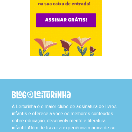
A Leiturinha é o maior clube de assinatura de livros
infantis e oferece a você os melhores conteúdos
sobre educação, desenvolvimento e literatura
infantil. Além de trazer a experiência mágica de se