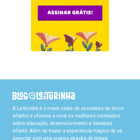
A Leiturinha é o maior clube de assinatura de livros
infantis e oferece a você os melhores conteúdos
sobre educação, desenvolvimento e literatura
infantil. Além de trazer a experiência mágica de se
conectar com uma criança através da leitura.