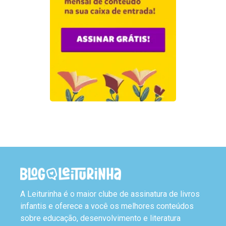
A Leiturinha é o maior clube de assinatura de livros
infantis e oferece a você os melhores conteúdos
sobre educação, desenvolvimento e literatura