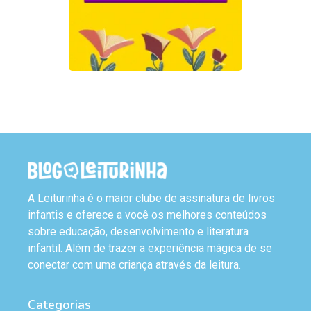
A Leiturinha é o maior clube de assinatura de livros
infantis e oferece a você os melhores conteúdos
sobre educação, desenvolvimento e literatura
infantil. Além de trazer a experiência mágica de se
conectar com uma criança através da leitura.
Categorias