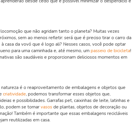
prenderão desde cedo que é possível minimizar o desperdício e
e locomoção que não agridam tanto o planeta? Muitas vezes
óximos, sem ao menos refletir: será que é preciso tirar o carro da
u à casa da vovó que é logo ali? Nesses casos, você pode optar
pequeno para uma caminhada e, até mesmo, um
passeio de bicicleta
!
rnativas são saudáveis e proporcionam deliciosos momentos em
 a natureza é o reaproveitamento de embalagens e objetos que
de
criatividade
, podemos transformar esses objetos que,
as e possibilidades. Garrafas pet, caixinhas de leite, latinhas e
lo, podem se tornar
vasos
de plantas, objetos de decoração ou
aginação! Também é importante que essas embalagens recicláveis
jam reutilizadas em casa.