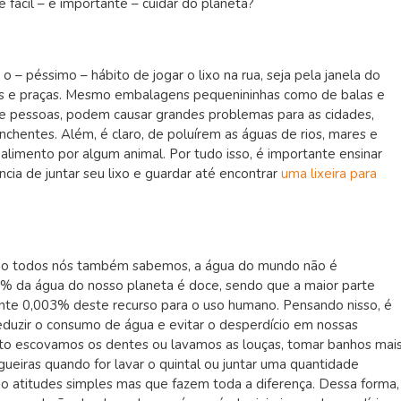
ácil – e importante – cuidar do planeta?
 – péssimo – hábito de jogar o lixo na rua, seja pela janela do
ias e praças. Mesmo embalagens pequenininhas como de balas e
 de pessoas, podem causar grandes problemas para as cidades,
chentes. Além, é claro, de poluírem as águas de rios, mares e
limento por algum animal. Por tudo isso, é importante ensinar
ia de juntar seu lixo e guardar até encontrar
uma lixeira para
omo todos nós também sabemos, a água do mundo não é
,5% da água do nosso planeta é doce, sendo que a maior parte
nte 0,003% deste recurso para o uso humano. Pensando nisso, é
eduzir o consumo de água e evitar o desperdício em nossas
uanto escovamos os dentes ou lavamos as louças, tomar banhos mai
ngueiras quando for lavar o quintal ou juntar uma quantidade
 são atitudes simples mas que fazem toda a diferença. Dessa forma,