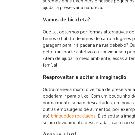
seremos bons exemplos e nossos pequenos a
ajudar a preservar a natureza.
Vamos de bicicleta?
Que tal optarmos por formas alternativas d
temos o hábito de irmos de carro a lugares pr
garagem para ir à padaria na rua debaixo? O
pelo transporte coletivo ou convidar seu 
Além de ajudar o meio ambiente, essas alte
família!
Reaproveitar e soltar a imaginação
Outra maneira muito divertida de preservar
poderiam ir para o lixo. Com um pouquinho 
normalmente seriam descartados, em novas idei
outras embalagens de alimentos, por exemp
até
brinquedos reciclados
. É só soltar a im
sejam devidamente descartadas, caso não se
Apague a luz!