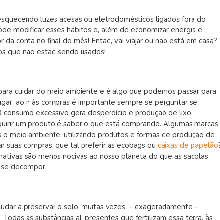
squecendo luzes acesas ou eletrodomésticos ligados fora do
de modificar esses hábitos e, além de economizar energia e
r da conta no final do mês! Então, vai viajar ou não está em casa?
ios que não estão sendo usados!
para cuidar do meio ambiente e é algo que podemos passar para
gar, ao ir às compras é importante sempre se perguntar se
 consumo excessivo gera desperdício e produção de lixo
dquirir um produto é saber o que está comprando. Algumas marcas
o meio ambiente, utilizando produtos e formas de produção de
ar suas compras, que tal preferir as ecobags ou
caixas de papelão
rnativas são menos nocivas ao nosso planeta do que as sacolas
a se decompor.
judar a preservar o solo, muitas vezes, – exageradamente –
 Todas as substâncias ali presentes que fertilizam essa terra, às