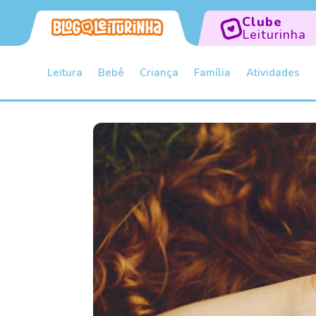
Clube
Leiturinha
Leitura
Bebê
Criança
Família
Atividades