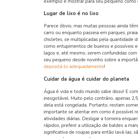
exemplo e mostrar para seu pequeno como é f
Lugar de lixo é no lixo
Parece óbvio, mas muitas pessoas ainda têm o
carro ou enquanto passeia em parques, pra
chicletes, se multiplicadas pela quantidade
como entupimentos de bueiros e possíveis en
lagos e, até mesmo, serem confundidas com a
seu pequeno desde novinho sobre a importânc
depositá-lo adequadamente
!
Cuidar da água é cuidar do planeta
Água é vida e todo mundo sabe disso! E c
inesgotável. Muito pelo contrário, apenas 2
dela está congelada. Portanto, restam some
importante se atentar em como é possível r
atividades diárias. Desligar a torneira enq
rápidos, preferir a utilização de baldes a ma
significativa de roupas para então lavá-las,