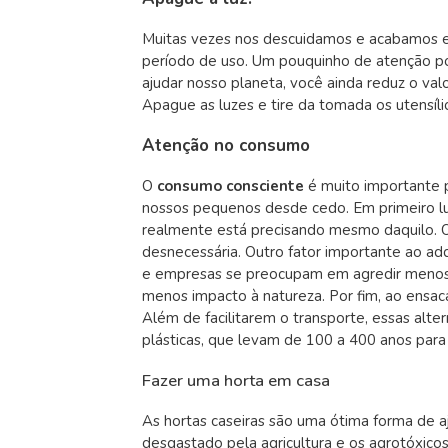
Muitas vezes nos descuidamos e acabamos e
período de uso. Um pouquinho de atenção po
ajudar nosso planeta, você ainda reduz o valo
Apague as luzes e tire da tomada os utensíl
Atenção no consumo
O
consumo consciente
é muito importante 
nossos pequenos desde cedo. Em primeiro lu
realmente está precisando mesmo daquilo. O
desnecessária. Outro fator importante ao a
e empresas se preocupam em agredir menos 
menos impacto à natureza. Por fim, ao ensac
Além de facilitarem o transporte, essas alte
plásticas, que levam de 100 a 400 anos par
Fazer uma horta em casa
As hortas caseiras são uma ótima forma de a
desgastado pela agricultura e os agrotóxicos.