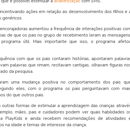
que é possível estimular a
alfabetização
com SMS.
ncentivando ações em relação ao desenvolvimento dos filhos e 
 genéricos.
ncorajadoras aumentou a frequência de interações positivas co
ncias de que os pais no grupo de recebimento leram as mensagens
programa útil. Mais importante que isso, o programa afeto
ência com que os pais contaram histórias, apontaram palavra
 palavras que rimam, recitavam cantigas, olhavam figuras no
irado da pesquisa.
aram uma mudança positiva no comportamento dos pais qu
Segundo eles, com o programa os pais perguntavam com mai
os do que outros pais.
outras formas de estimular a aprendizagem das crianças atravé
xemplo, mães, pais e cuidadores podem ver quais habilidades o
da PlayKids e ainda recebem recomendações de atividades 
s na idade e temas de interesse da criança.