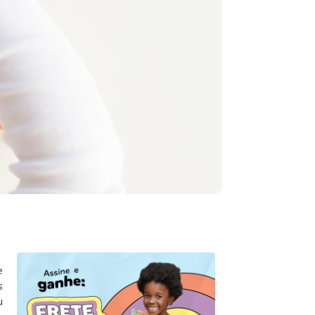
e
s
u