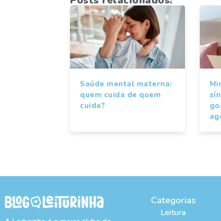
Posts relacionados:
Saúde mental materna:
Mi
quem cuida de quem
sí
cuida?
gos
ag
Categorias
Leitura