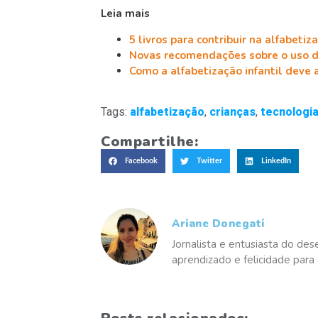
Leia mais
5 livros para contribuir na alfabetiza
Novas recomendações sobre o uso da
Como a alfabetização infantil deve 
Tags:
alfabetização
,
crianças
,
tecnologi
Compartilhe:
Facebook
Twitter
LinkedIn
Ariane Donegati
Jornalista e entusiasta do des
aprendizado e felicidade para 