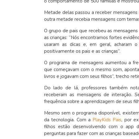
o comportamento de 500 famílias e mostrou 
Metade delas passou a receber mensagens i
outra metade recebia mensagens com temas
O grupo de pais que recebeu as mensagens e
as crianças: “Nós encontramos fortes evidê
usaram as dicas e, em geral, acharam o 
positivamente os pais e as crianças”.
O programa de mensagens aumentou a frequ
que começavam com o mesmo som, apontavam
livros e jogavam com seus filhos”, trecho ret
Do lado de lá, professores também not
receberam as mensagens de interação. 
frequência sobre a aprendizagem de seus filh
Mesmo sem o programa disponível, existem 
da tecnologia. Com a
PlayKids Pais
, por e
filhos estão desenvolvendo com o app 
perguntas para fazer com as crianças baseado