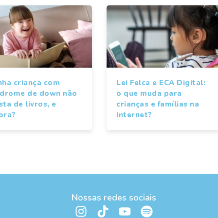
nha criança com
Lei Felca e ECA Digital:
ndrome de down não
o que muda para
ta de livros, e
crianças e famílias na
ora?
internet?
Nossas redes sociais