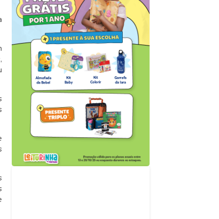
a
m
,
u
s
s
e
s
s
Acompanhe nossas
redes sociais
s
e