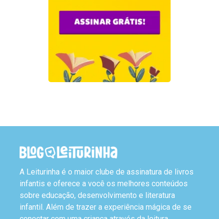
A Leiturinha é o maior clube de assinatura de livros
infantis e oferece a você os melhores conteúdos
sobre educação, desenvolvimento e literatura
infantil. Além de trazer a experiência mágica de se
conectar com uma criança através da leitura.