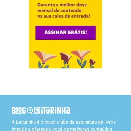
A Leiturinha é o maior clube de assinatura de livros
infantis e oferece a você os melhores conteúdos