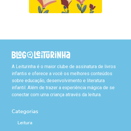
A Leiturinha é o maior clube de assinatura de livros
infantis e oferece a você os melhores conteúdos
sobre educação, desenvolvimento e literatura
infantil. Além de trazer a experiência mágica de se
conectar com uma criança através da leitura.
Categorias
Leitura