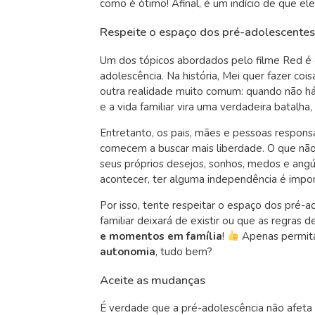
como é ótimo! Afinal, é um indício de que e
Respeite o espaço dos pré-adolescentes
Um dos tópicos abordados pelo filme Red é
adolescência. Na história, Mei quer fazer co
outra realidade muito comum: quando não há
e a vida familiar vira uma verdadeira batalh
Entretanto, os pais, mães e pessoas respon
comecem a buscar mais liberdade. O que não 
seus próprios desejos, sonhos, medos e angús
acontecer, ter alguma independência é impor
Por isso, tente respeitar o espaço dos pré-ad
familiar deixará de existir ou que as regra
e momentos em família
!
Apenas permita
autonomia
, tudo bem?
Aceite as mudanças
É verdade que a pré-adolescência não afeta 