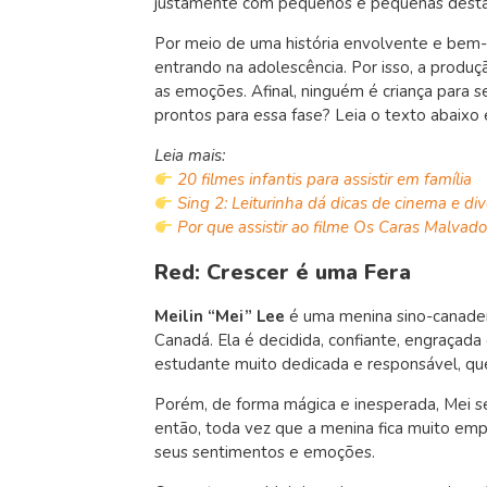
justamente com pequenos e pequenas desta f
Por meio de uma história envolvente e bem-
entrando na adolescência. Por isso, a produ
as emoções.
Afinal, ninguém é criança para 
prontos para essa fase? Leia o texto abaixo e
Leia mais:
20 filmes infantis para assistir em família
Sing 2: Leiturinha dá dicas de cinema e di
Por que assistir ao filme Os Caras Malvad
Red: Crescer é uma Fera
Meilin “Mei” Lee
é uma
menina
sino-canade
Canadá. Ela é decidida, confiante, engraçad
estudante muito dedicada e responsável, qu
Porém, de forma mágica e inesperada, Mei 
então, toda vez que a menina fica muito emp
seus sentimentos e emoções.