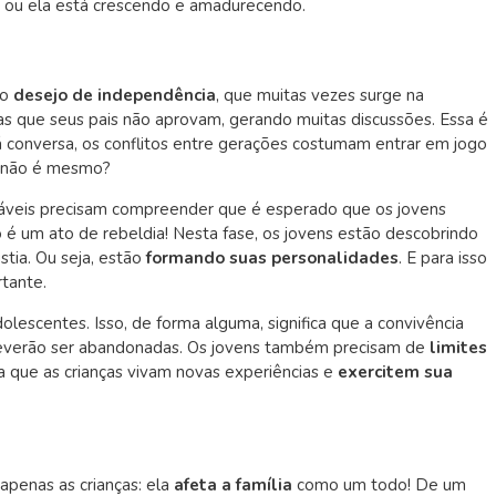
le ou ela está crescendo e amadurecendo.
 o
desejo de independência
, que muitas vezes surge na
isas que seus pais não aprovam, gerando muitas discussões. Essa é
 conversa, os conflitos entre gerações costumam entrar em jogo
a, não é mesmo?
sáveis precisam compreender que é esperado que os jovens
é um ato de rebeldia! Nesta fase, os jovens estão descobrindo
tia. Ou seja, estão
formando suas personalidades
. E para isso
tante.
olescentes. Isso, de forma alguma, significa que a convivência
s deverão ser abandonadas. Os jovens também precisam de
limites
 que as crianças vivam novas experiências e
exercitem sua
apenas as crianças: ela
afeta a família
como um todo! De um