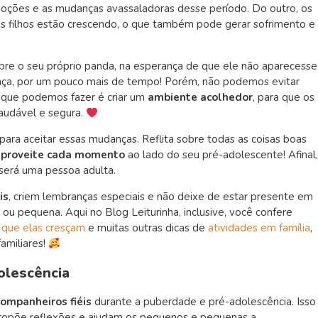
moções e as mudanças avassaladoras desse período. Do outro, os
us filhos estão crescendo, o que também pode gerar sofrimento e
bre o seu próprio panda, na esperança de que ele não aparecesse
ança, por um pouco mais de tempo! Porém, não podemos evitar
o que podemos fazer é criar um
ambiente acolhedor
, para que os
audável e segura.
ara aceitar essas mudanças. Reflita sobre todas as coisas boas
aproveite cada momento
ao lado do seu pré-adolescente! Afinal,
 será uma pessoa adulta.
is
, criem lembranças especiais e não deixe de estar presente em
 pequena. Aqui no Blog Leiturinha, inclusive, você confere
s que elas cresçam
e muitas outras dicas de
atividades em família
,
amiliares!
olescência
companheiros fiéis
durante a puberdade e pré-adolescência. Isso
ropõe reflexões e ajudam os pequenos e pequenas a