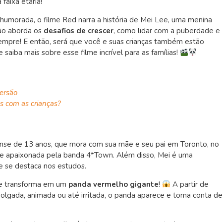
aixa etária!
humorada, o filme Red narra a história de Mei Lee, uma menina
ção aborda os
desafios de crescer
, como lidar com a puberdade e
sempre! E então, será que você e suas crianças também estão
 saiba mais sobre esse filme incrível para as famílias!
versão
os com as crianças?
nse de 13 anos, que mora com sua mãe e seu pai em Toronto, no
a e apaixonada pela banda 4*Town. Além disso, Mei é uma
e se destaca nos estudos.
se transforma em um
panda vermelho gigante
!
A partir de
olgada, animada ou até irritada, o panda aparece e toma conta d