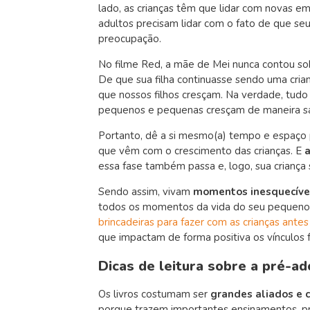
lado, as crianças têm que lidar com novas e
adultos precisam lidar com o fato de que se
preocupação.
No filme Red, a mãe de Mei nunca contou so
De que sua filha continuasse sendo uma cri
que nossos filhos cresçam. Na verdade, tud
pequenos e pequenas cresçam de maneira s
Portanto, dê a si mesmo(a) tempo e espaço p
que vêm com o crescimento das crianças. E
essa fase também passa e, logo, sua criança
Sendo assim, vivam
momentos inesquecíve
todos os momentos da vida do seu pequeno ou
brincadeiras para fazer com as crianças ante
que impactam de forma positiva os vínculos f
Dicas de leitura sobre a pré-ad
Os livros costumam ser
grandes aliados e 
porque trazem importantes ensinamentos, p