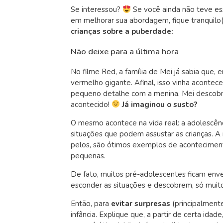
Se interessou?
Se você ainda não teve es
em melhorar sua abordagem, fique tranquilo(
crianças sobre a puberdade:
Não deixe para a última hora
No filme Red, a família de Mei já sabia que
vermelho gigante. Afinal, isso vinha acontec
pequeno detalhe com a menina. Mei descobriu
acontecido!
Já imaginou o susto?
O mesmo acontece na vida real: a adolescê
situações que podem assustar as crianças. 
pelos, são ótimos exemplos de acontecim
pequenas.
De fato, muitos pré-adolescentes ficam env
esconder as situações e descobrem, só muito
Então, para
evitar surpresas
(principalmente
infância. Explique que, a partir de certa ida