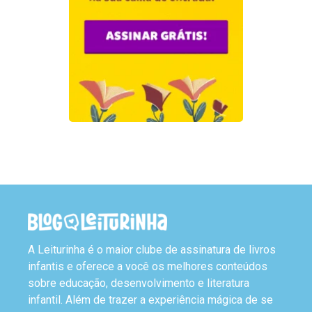
A Leiturinha é o maior clube de assinatura de livros
infantis e oferece a você os melhores conteúdos
sobre educação, desenvolvimento e literatura
infantil. Além de trazer a experiência mágica de se