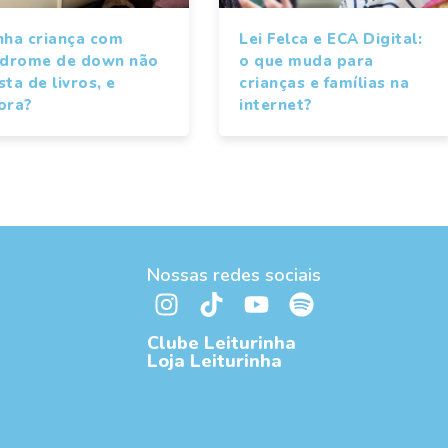
nha criança com
Lei Felca e ECA Digital:
ndrome de down não
o que muda para
ta de livros, e
crianças e famílias na
ora?
internet?
Nossas redes sociais
Clube Leiturinha
Loja Leiturinha