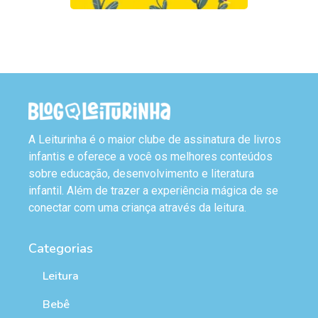
A Leiturinha é o maior clube de assinatura de livros
infantis e oferece a você os melhores conteúdos
sobre educação, desenvolvimento e literatura
infantil. Além de trazer a experiência mágica de se
conectar com uma criança através da leitura.
Categorias
Leitura
Bebê