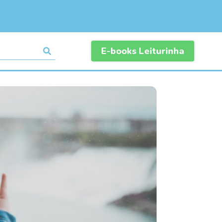
E-books Leiturinha