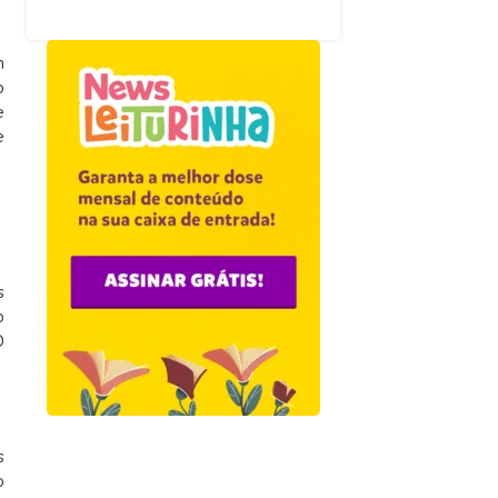
m
o
e
e
s
o
O
s
o