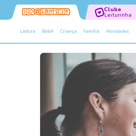
Clube
Leiturinha
Leitura
Bebê
Criança
Família
Atividades