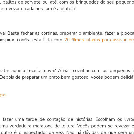
s, palitos de sorvete ou, até, com os brinquedos do seu pequeno
e revezar e cada hora um é a plateia!
a! Basta fechar as cortinas, preparar o ambiente, fazer a pipoca
nspirar, confira esta lista com
20 filmes infantis para assistir e
estar aquela receita nova? Afinal, cozinhar com os pequenos 
 Depois de preparar um prato bem gostoso, vocês podem deliciá
nças
.
 fazer uma tarde de contação de histórias. Escolham os livro
uma verdadeira maratona de leitura! Vocês podem se revezar e
o outro é o espectador da vez. Não há dúvidas de que será u