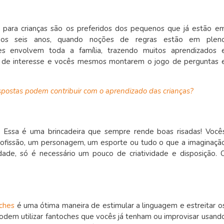
 para crianças são os preferidos dos pequenos que já estão e
r dos seis anos, quando noções de regras estão em plen
es envolvem toda a família, trazendo muitos aprendizados 
a de interesse e vocês mesmos montarem o jogo de perguntas 
spostas podem contribuir com o aprendizado das crianças?
Essa é uma brincadeira que sempre rende boas risadas! Você
rofissão, um personagem, um esporte ou tudo o que a imaginaçã
dade, só é necessário um pouco de criatividade e disposição. 
oches
é uma ótima maneira de estimular a linguagem e estreitar o
 podem utilizar fantoches que vocês já tenham ou improvisar usand