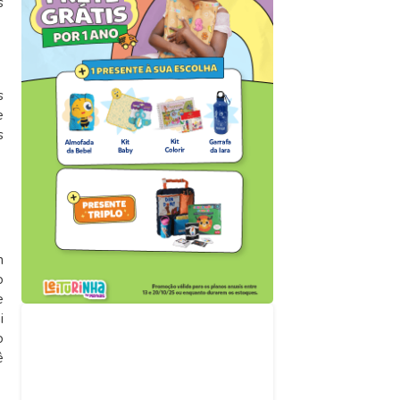
s
s
e
s
m
o
e
i
Acompanhe nossas
o
redes sociais
ê