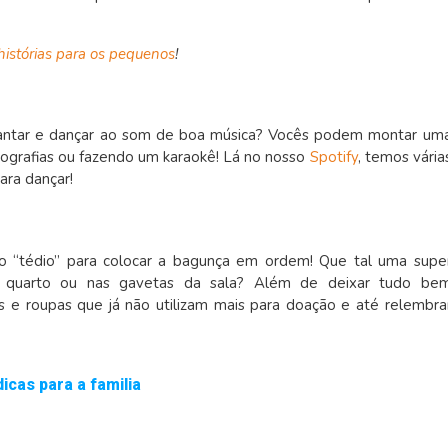
histórias para os pequenos
!
cantar e dançar ao som de boa música? Vocês podem montar um
reografias ou fazendo um karaokê! Lá no nosso
Spotify
, temos vária
ara dançar!
o “tédio” para colocar a bagunça em ordem! Que tal uma supe
do quarto ou nas gavetas da sala? Além de deixar tudo be
 e roupas que já não utilizam mais para doação e até relembra
dicas para a familia