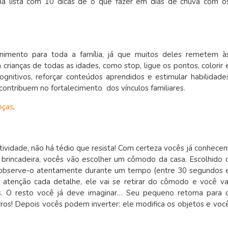
a lista com 10 dicas de o que fazer em dias de chuva com o
imento para toda a família, já que muitos deles remetem à
 crianças de todas as idades, como stop, ligue os pontos, colorir 
gnitivos, reforçar conteúdos aprendidos e estimular habilidade
 contribuem no fortalecimento dos vínculos familiares.
nças
.
ividade, não há tédio que resista! Com certeza vocês já conhece
 brincadeira, vocês vão escolher um cômodo da casa. Escolhido 
o observe-o atentamente durante um tempo (entre 30 segundos 
atenção cada detalhe, ele vai se retirar do cômodo e você va
etos. O resto você já deve imaginar… Seu pequeno retorna para 
rros! Depois vocês podem inverter: ele modifica os objetos e voc