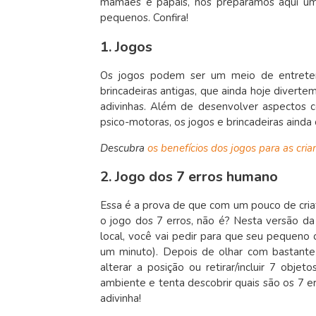
mamães e papais, nós preparamos aqui um
pequenos. Confira!
1. Jogos
Os jogos podem ser um meio de entreten
brincadeiras antigas, que ainda hoje divertem
adivinhas. Além de desenvolver aspectos co
psico-motoras, os jogos e brincadeiras ainda
Descubra
os benefícios dos jogos para as cria
2. Jogo dos 7 erros humano
Essa é a prova de que com um pouco de criat
o jogo dos 7 erros, não é? Nesta versão da
local, você vai pedir para que seu pequen
um minuto). Depois de olhar com bastante 
alterar a posição ou retirar/incluir 7 obj
ambiente e tenta descobrir quais são os 7 e
adivinha!