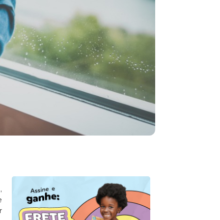
,
e
r