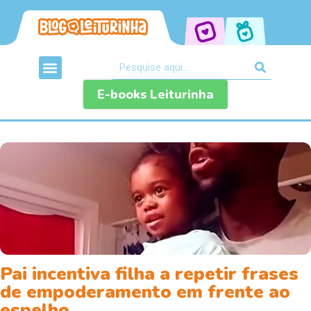
E-books Leiturinha
Pai incentiva filha a repetir frases
de empoderamento em frente ao
espelho