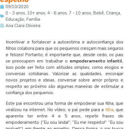
09/10/2020
0 - 3 anos
,
10+ anos
,
4 - 6 anos
,
7 - 10 anos
,
Bebê
,
Criança
,
Educação
,
Família
Ana Clara Oliveira
Incentivar e fortalecer a autoestima e autoconfiança dos
filhos colabora para que os pequenos cresçam mais seguros
e felizes! Portanto, é importante que, desde cedo, os pais
se preocupem em trabalhar o
empoderamento infantil
.
Isso pode ser feito com atitudes simples, como elogios e
conversas cotidianas.
Valorizar as qualidades, encorajar
novos projetos e ideias, conversar sobre amor próprio e
respeito ao próximo
são algumas maneiras de estimular a
confiança dos pequenos.
Este pai encontrou uma forma de empoderar sua filha, que
viralizou na internet. No vídeo, o pai pede para a
filha
, que
aparenta ter entre 4 e 5 anos, repetir frases de
empoderamento (“Eu sou linda!”, “Eu me respeito!” “Eu sou
incrível!”) em frente ao espelho. Dessa forma, o pai busca