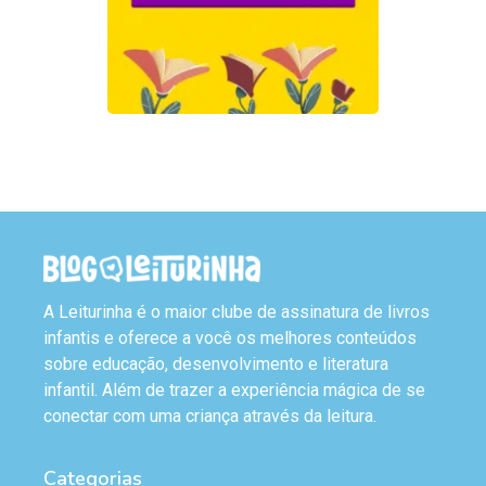
A Leiturinha é o maior clube de assinatura de livros
infantis e oferece a você os melhores conteúdos
sobre educação, desenvolvimento e literatura
infantil. Além de trazer a experiência mágica de se
conectar com uma criança através da leitura.
Categorias