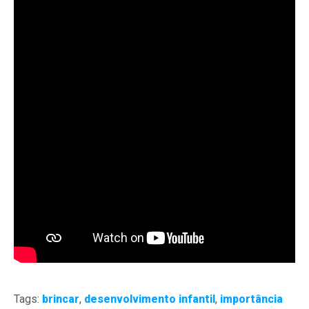
Tags:
brincar
,
desenvolvimento infantil
,
importância