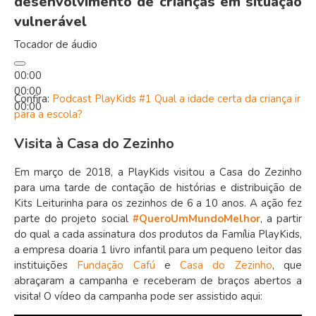
desenvolvimento de crianças em situação
vulnerável
Tocador de áudio
00:00
00:00
Confira:
Podcast PlayKids #1 Qual a idade certa da criança ir
00:00
para a escola?
Visita à Casa do Zezinho
Em março de 2018, a PlayKids visitou a Casa do Zezinho
para uma tarde de contação de histórias e distribuição de
Kits Leiturinha para os zezinhos de 6 a 10 anos. A ação fez
parte do projeto social
#QueroUmMundoMelhor
, a partir
do qual a cada assinatura dos produtos da Família PlayKids,
a empresa doaria 1 livro infantil para um pequeno leitor das
instituições
Fundação Cafú
e
Casa do Zezinho
, que
abraçaram a campanha e receberam de braços abertos a
visita! O vídeo da campanha pode ser assistido aqui: