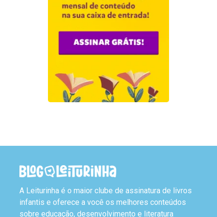
A Leiturinha é o maior clube de assinatura de livros
infantis e oferece a você os melhores conteúdos
sobre educação, desenvolvimento e literatura