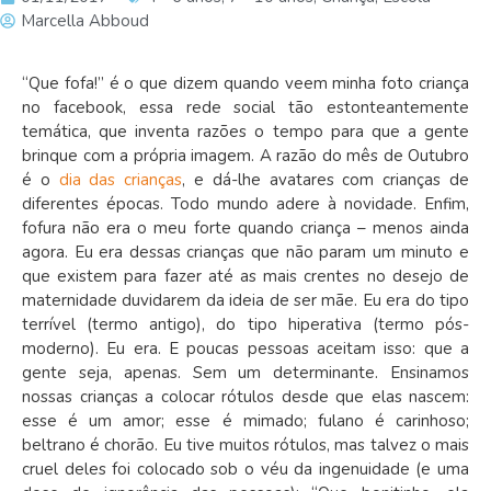
Marcella Abboud
“Que fofa!” é o que dizem quando veem minha foto criança
no facebook, essa rede social tão estonteantemente
temática, que inventa razões o tempo para que a gente
brinque com a própria imagem. A razão do mês de Outubro
é o
dia das crianças
, e dá-lhe avatares com crianças de
diferentes épocas. Todo mundo adere à novidade. Enfim,
fofura não era o meu forte quando criança – menos ainda
agora. Eu era dessas crianças que não param um minuto e
que existem para fazer até as mais crentes no desejo de
maternidade duvidarem da ideia de ser mãe. Eu era do tipo
terrível (termo antigo), do tipo hiperativa (termo pós-
moderno). Eu era. E poucas pessoas aceitam isso: que a
gente seja, apenas. Sem um determinante. Ensinamos
nossas crianças a colocar rótulos desde que elas nascem:
esse é um amor; esse é mimado; fulano é carinhoso;
beltrano é chorão. Eu tive muitos rótulos, mas talvez o mais
cruel deles foi colocado sob o véu da ingenuidade (e uma