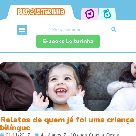
E-books Leiturinha
Relatos de quem já foi uma criança
bilíngue
01/11/2017
4 - 6 anos
,
7 - 10 anos
,
Criança
,
Escola