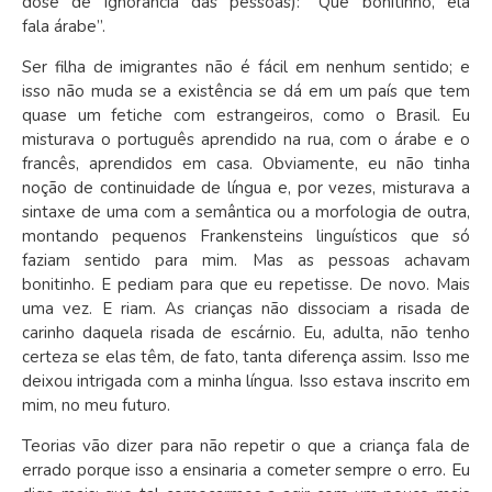
dose de ignorância das pessoas): “Que bonitinho, ela
fala árabe”.
Ser filha de imigrantes não é fácil em nenhum sentido; e
isso não muda se a existência se dá em um país que tem
quase um fetiche com estrangeiros, como o Brasil. Eu
misturava o português aprendido na rua, com o árabe e o
francês, aprendidos em casa. Obviamente, eu não tinha
noção de continuidade de língua e, por vezes, misturava a
sintaxe de uma com a semântica ou a morfologia de outra,
montando pequenos Frankensteins linguísticos que só
faziam sentido para mim. Mas as pessoas achavam
bonitinho. E pediam para que eu repetisse. De novo. Mais
uma vez. E riam. As crianças não dissociam a risada de
carinho daquela risada de escárnio. Eu, adulta, não tenho
certeza se elas têm, de fato, tanta diferença assim. Isso me
deixou intrigada com a minha língua. Isso estava inscrito em
mim, no meu futuro.
Teorias vão dizer para não repetir o que a criança fala de
errado porque isso a ensinaria a cometer sempre o erro. Eu