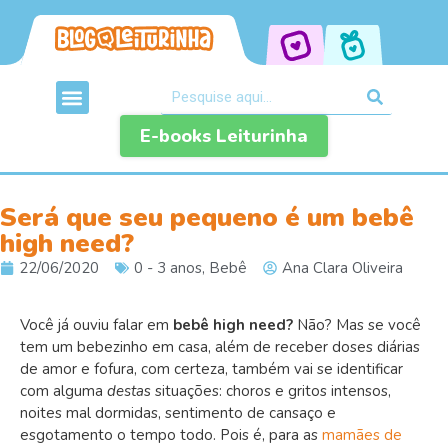
E-books Leiturinha
Será que seu pequeno é um bebê
high need?
22/06/2020
0 - 3 anos
,
Bebê
Ana Clara Oliveira
Você já ouviu falar em
bebê
high need
?
Não? Mas se você
tem um bebezinho em casa, além de receber doses diárias
de amor e fofura, com certeza, também vai se identificar
com alguma
desta
s situações:
choros e gritos intensos,
noites mal dormidas, sentimento de cansaço e
esgotamento o tempo todo.
Pois é, para as
mamães de