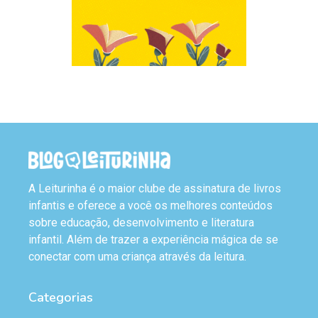
A Leiturinha é o maior clube de assinatura de livros
infantis e oferece a você os melhores conteúdos
sobre educação, desenvolvimento e literatura
infantil. Além de trazer a experiência mágica de se
conectar com uma criança através da leitura.
Categorias