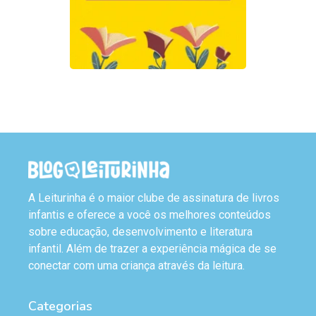
A Leiturinha é o maior clube de assinatura de livros
infantis e oferece a você os melhores conteúdos
sobre educação, desenvolvimento e literatura
infantil. Além de trazer a experiência mágica de se
conectar com uma criança através da leitura.
Categorias