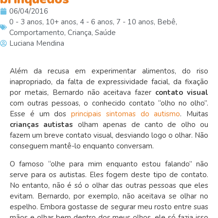
06/04/2016
0 - 3 anos
,
10+ anos
,
4 - 6 anos
,
7 - 10 anos
,
Bebê
,
Comportamento
,
Criança
,
Saúde
Luciana Mendina
Além da recusa em experimentar alimentos, do riso
inapropriado, da falta de expressividade facial, da fixação
por metais, Bernardo não aceitava fazer
contato visual
com outras pessoas, o conhecido contato “olho no olho”.
Esse é um dos
principais sintomas do autismo
. Muitas
crianças autistas
olham apenas de canto de olho ou
fazem um breve contato visual, desviando logo o olhar. Não
conseguem mantê-lo enquanto conversam.
O famoso “olhe para mim enquanto estou falando” não
serve para os autistas. Eles fogem deste tipo de contato.
No entanto, não é só o olhar das outras pessoas que eles
evitam. Bernardo, por exemplo, não aceitava se olhar no
espelho. Embora gostasse de segurar meu rosto entre suas
mãos e olhar bem dentro dos meus olhos, ele só fazia isso