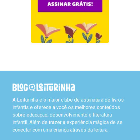
A Leiturinha é o maior clube de assinatura de livros
infantis e oferece a você os melhores conteúdos
sobre educação, desenvolvimento e literatura
infantil. Além de trazer a experiência mágica de se
conectar com uma criança através da leitura.