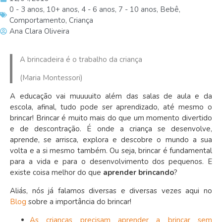
0 - 3 anos
,
10+ anos
,
4 - 6 anos
,
7 - 10 anos
,
Bebê
,
Comportamento
,
Criança
Ana Clara Oliveira
A brincadeira é o trabalho da criança
(Maria Montessori)
A educação vai muuuuito além das salas de aula e da
escola, afinal, tudo pode ser aprendizado, até mesmo o
brincar! Brincar é muito mais do que um momento divertido
e de descontração. É onde a criança se desenvolve,
aprende, se arrisca, explora e descobre o mundo a sua
volta e a si mesmo também. Ou seja, brincar é fundamental
para a vida e para o desenvolvimento dos pequenos. E
existe coisa melhor do que
aprender brincando
?
Aliás, nós já falamos diversas e diversas vezes aqui no
Blog
sobre a importância do brincar
!
As crianças precisam aprender a brincar sem