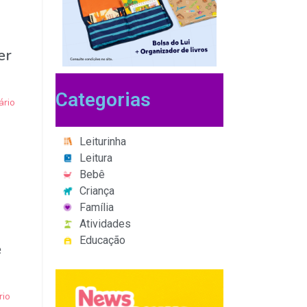
er
Categorias
rio
Leiturinha
Leitura
Bebê
Criança
Família
Atividades
Educação
e
io