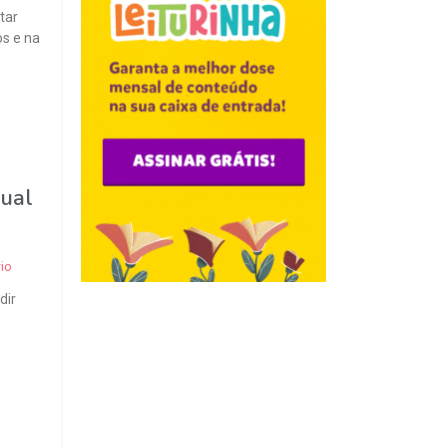
tar
os e na
qual
io
dir