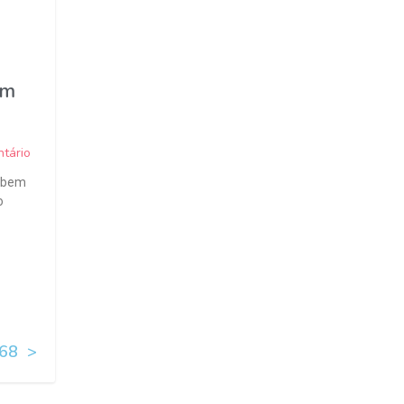
om
tário
z bem
o
68
>