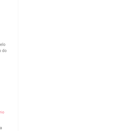
pelo
o do
io
ça