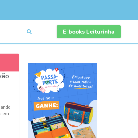
E-books Leiturinha
são
nsando
io em