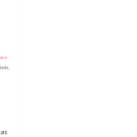
ário
dade,
ças