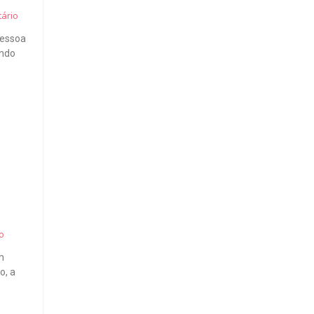
ário
pessoa
ando
o
m
o, a