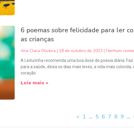
6 poemas sobre felicidade para ler c
as crianças
Ana Clara Oliveira
18 de outubro de 2023
Nenhum comen
A Leiturinha recomenda uma boa dose de poesia diária. Fa
para a saúde, deixa os dias mais leves, a vida mais colorida, 
coração
Leia mais »
<
1
…
5
6
7
8
9
…