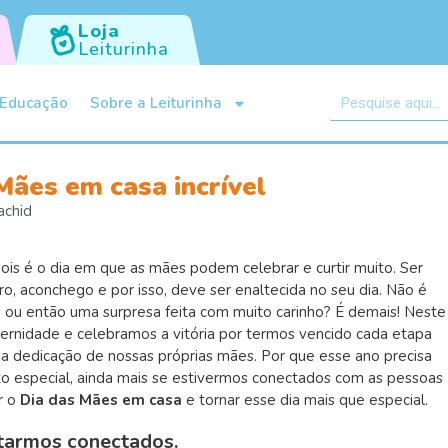
Loja
Leiturinha
Educação
Sobre a Leiturinha
Mães em casa incrível
achid
pois é o
dia
em que as mães podem celebrar e curtir muito. Ser
o, aconchego e por isso, deve ser enaltecida no seu dia. Não é
ou então uma surpresa feita com muito carinho? É demais! Neste
rnidade e celebramos a vitória por termos vencido cada etapa
 dedicação de nossas próprias mães. Por que esse ano precisa
ito especial, ainda mais se estivermos conectados com as pessoas
r o
Dia das Mães em casa
e tornar esse dia mais que especial.
starmos conectados.