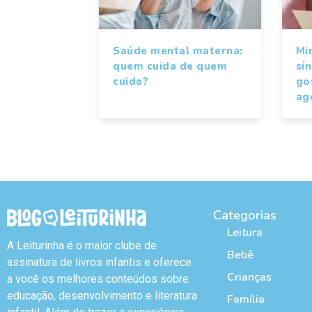
Saúde mental materna:
Mi
quem cuida de quem
sí
cuida?
gos
ag
Categorias
Leitura
A Leiturinha é o maior clube de
Bebê
assinatura de livros infantis e oferece
Crianças
a você os melhores conteúdos sobre
educação, desenvolvimento e literatura
Família