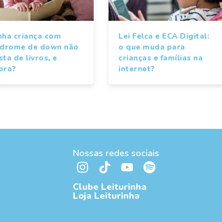
nha criança com
Lei Felca e ECA Digital:
ndrome de down não
o que muda para
ta de livros, e
crianças e famílias na
ora?
internet?
Nossas redes sociais
Clube Leiturinha
Loja Leiturinha