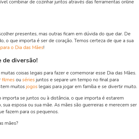
el combinar de cozinhar juntos através das ferramentas online
colher presentes, mas outras ficam em dúvida do que dar. De
do, o que importa é ser de coração. Temos certeza de que a sua
 para o Dia das Mães
!
e de diversão!
m muitas coisas legais para fazer e comemorar esse Dia das Mães.
r
filmes
ou
séries
juntos e separe um tempo no final para
istem muitos
jogos
legais para jogar em família e se divertir muito.
 importa se juntos ou à distância, o que importa é estarem
o, sua esposa ou sua mãe. As mães são guerreiras e merecem ser
que fazem para os pequenos.
das mães?