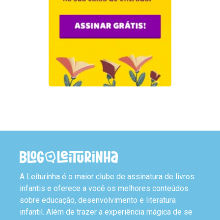
A Leiturinha é o maior clube de assinatura de livros
infantis e oferece a você os melhores conteúdos
sobre educação, desenvolvimento e literatura
infantil. Além de trazer a experiência mágica de se