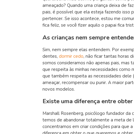
ameaçado? Quando uma criança deixa de faz
pais, é possível que ela esteja fazendo isso 
pertencer. Se isso acontece, estou me com
fica feliz, se você fizer aquilo o papai fica tris
As crianças nem sempre entendem
Sim, nem sempre elas entendem. Por exemplo
dentes,
dormir cedo
, não ficar tantas horas 
somos consideramos não apenas pais, mas 
que respeita às minhas necessidades como mã
que também respeita as necessidades dele (a
ameaçar, recompensar ou punir. A maior parte
novos modelos.
Existe uma diferença entre obte
Marshall Rosenberg, psicólogo fundador da c
temos de abandonar totalmente a meta de le
concentramos em criar condições para que a
diferença em obter o que queremos e obter