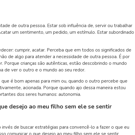
tade de outra pessoa. Estar sob influência de, servir ou trabalhar
catar um sentimento, um pedido, um estímulo. Estar subordinado
ecer: cumprir, acatar. Perceba que em todos os significados de
ão de algo para atender a necessidade de outra pessoa. É por
er. Porque crianças são autênticas, estão descobrindo o mundo
rma de ver o outro e o mundo ao seu redor.
go que é bom apenas para mim ou, quando o outro percebe que
intivamente, acionada. Porque quando ajo dessa maneira estou
rtantes dos seres humanos: autonomia.
e desejo ao meu filho sem ele se sentir
invés de buscar estratégias para convencê-lo a fazer o que eu
sso comunicar o que desejo ao meu filho sem ele se sentir