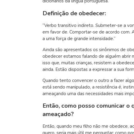
dicionários da língua portuguesa.
Definição de obedecer:
“Verbo transitivo indireto. Submeter-se a von
em favor de. Comportar-se de acordo com. A
a uma força de grande intensidade.”
Ainda são apresentados os sinônimos de obed
obedecer estamos falando de alguém abrir m
isso que, muitas crianças, resistem a obedec
ainda. Estão dispostas a expressar a sua fo
Quando tento convencer o outro a fazer al
está sendo manipulado, a resistência é, inst
ameaçando uma das necessidades mais impo
Então, como posso comunicar o qu
ameaçado?
Então, quando meu filho não me obedece, ao 
quero, seria mais útil me perguntar: como po