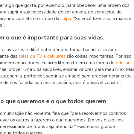
er algo que gosta, por exemplo, para obedecer uma ordem dos
para suprir a sua necessidade de ser amada, de ser aceita, de
unicando com ela no campo da
culpa
. “Se você fizer isso, a mamãe
te”.
 o que é importante para suas vidas
.
, as vezes é difícil entender que tomar banho, escovar os
diante das
telas de TV e celulares
são coisas importantes. Por isso,
também educadores. Eu acredito muito em uma forma de
educar
e, prover uma vida saudável, ensinar valores para meu filho. Ma
utonomia, pertencer, sentir-se amado) sem precisar gerar culpa,
 de nós foi educado nesse cenário, mas é possível construir
r o que queremos e o que todos querem
omunicação não violenta, fala que “para resolvermos conflitos
var os outros a fazerem o que queremos. Em vez disso, nos
 necessidade de todos seja atendida.” Existe uma grande
 o que todos querem.