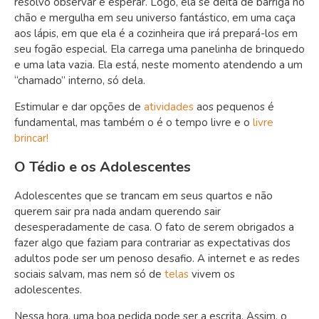
resolvo observar e esperar. Logo, ela se deita de barriga no
chão e mergulha em seu universo fantástico, em uma caça
aos lápis, em que ela é a cozinheira que irá prepará-los em
seu fogão especial. Ela carrega uma panelinha de brinquedo
e uma lata vazia. Ela está, neste momento atendendo a um
“chamado” interno, só dela.
Estimular e dar opções de
atividades
aos pequenos é
fundamental, mas também o é o tempo livre e o
livre
brincar!
O Tédio e os Adolescentes
Adolescentes que se trancam em seus quartos e não
querem sair pra nada andam querendo sair
desesperadamente de casa. O fato de serem obrigados a
fazer algo que faziam para contrariar as expectativas dos
adultos pode ser um penoso desafio. A internet e as redes
sociais salvam, mas nem só de
telas
vivem os
adolescentes.
Nessa hora, uma boa pedida pode ser a escrita. Assim, o