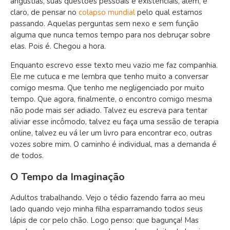
angústias, suas questões pessoais e existenciais, além, é
claro, de pensar no
colapso mundial
pelo qual estamos
passando. Aquelas perguntas sem nexo e sem função
alguma que nunca temos tempo para nos debruçar sobre
elas. Pois é. Chegou a hora.
Enquanto escrevo esse texto meu vazio me faz companhia.
Ele me cutuca e me lembra que tenho muito a conversar
comigo mesma. Que tenho me negligenciado por muito
tempo. Que agora, finalmente, o encontro comigo mesma
não pode mais ser adiado. Talvez eu escreva para tentar
aliviar esse incômodo, talvez eu faça uma sessão de terapia
online, talvez eu vá ler um livro para encontrar eco, outras
vozes sobre mim. O caminho é individual, mas a demanda é
de todos.
O Tempo da Imaginação
Adultos trabalhando. Vejo o tédio fazendo farra ao meu
lado quando vejo minha filha esparramando todos seus
lápis de cor pelo chão. Logo penso: que bagunça! Mas