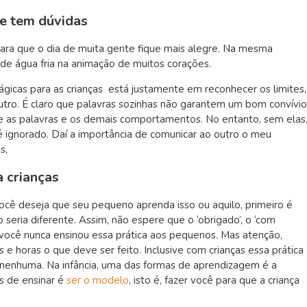
e tem dúvidas
ara que o dia de muita gente fique mais alegre. Na mesma
de água fria na animação de muitos corações.
mágicas para as crianças está justamente em reconhecer os limites,
outro. É claro que palavras sozinhas não garantem um bom convívio
tre as palavras e os demais comportamentos. No entanto, sem elas
é ignorado. Daí a importância de comunicar ao outro o meu
s,
 crianças
você deseja que seu pequeno aprenda isso ou aquilo, primeiro é
 seria diferente. Assim, não espere que o ‘obrigado’, o ‘com
e você nunca ensinou essa prática aos pequenos. Mas atenção,
as e horas o que deve ser feito. Inclusive com crianças essa prática
 nenhuma. Na infância, uma das formas de aprendizagem é a
s de ensinar é
ser o modelo
, isto é, fazer você para que a criança