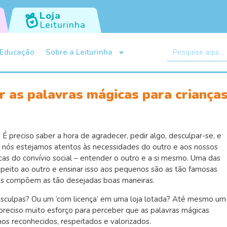
Loja
Leiturinha
Educação
Sobre a Leiturinha
r as palavras mágicas para criança
 É preciso saber a hora de agradecer, pedir algo, desculpar-se, e
ue nós estejamos atentos às necessidades do outro e aos nossos
cas do convívio social – entender o outro e a si mesmo. Uma das
speito ao outro e ensinar isso aos pequenos são as tão famosas
elas compõem as tão desejadas boas maneiras.
esculpas? Ou um ‘com licença’ em uma loja lotada? Até mesmo um
 preciso muito esforço para perceber que as palavras mágicas
imos reconhecidos, respeitados e valorizados.