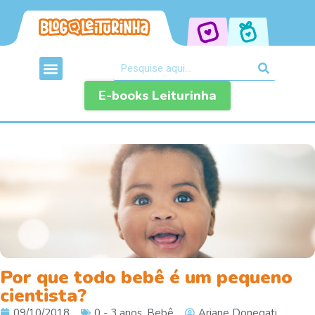
E-books Leiturinha
Por que todo bebê é um pequeno
cientista?
09/10/2018
0 - 3 anos
,
Bebê
Ariane Donegati