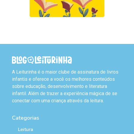
A Leiturinha é o maior clube de assinatura de livros
infantis e oferece a você os melhores conteúdos
sobre educação, desenvolvimento e literatura
infantil. Além de trazer a experiência mágica de se
conectar com uma criança através da leitura.
Categorias
Leitura