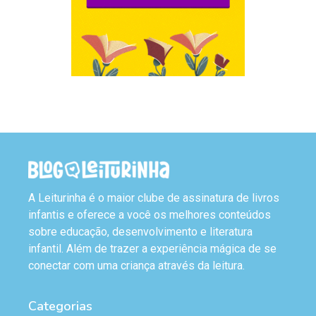
A Leiturinha é o maior clube de assinatura de livros
infantis e oferece a você os melhores conteúdos
sobre educação, desenvolvimento e literatura
infantil. Além de trazer a experiência mágica de se
conectar com uma criança através da leitura.
Categorias