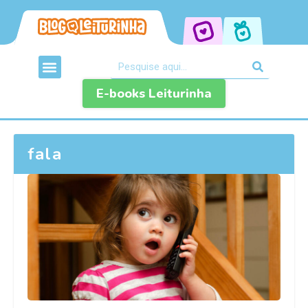
E-books Leiturinha
fala