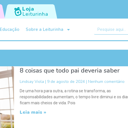
Loja
Leiturinha
Educação
Sobre a Leiturinha
8 coisas que todo pai deveria saber
Lindsay Viola
9 de agosto de 2024
Nenhum comentário
De uma hora para outra, a rotina se transforma, as
responsabilidades aumentam, o tempo livre diminui e os dia
ficam mais cheios de vida. Pois
Leia mais »