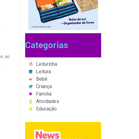
s
Categorias
e, ao
a
Leiturinha
Leitura
Bebê
Criança
Família
Atividades
Educação