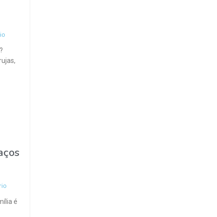
io
?
rujas,
aços
io
ília é