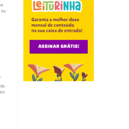
se
s ou
o
 do
bém