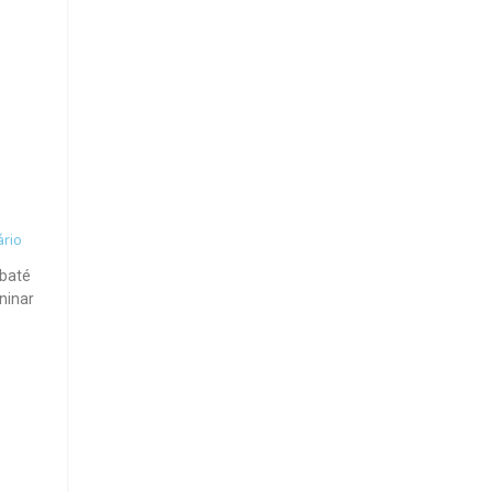
m
rio
ubaté
ninar