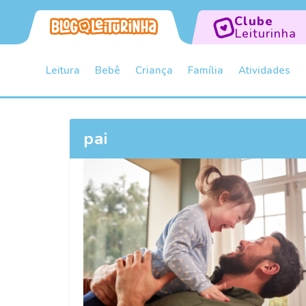
Clube
Leiturinha
Leitura
Bebê
Criança
Família
Atividades
pai